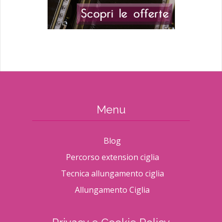
Menu
Blog
Percorso extension ciglia
Tecnica allungamento ciglia
Allungamento Ciglia