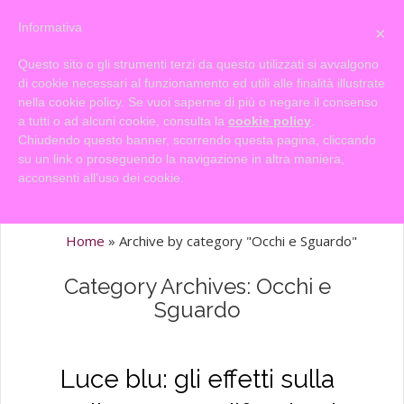
Informativa
×
Questo sito o gli strumenti terzi da questo utilizzati si avvalgono
di cookie necessari al funzionamento ed utili alle finalità illustrate
nella cookie policy. Se vuoi saperne di più o negare il consenso
a tutti o ad alcuni cookie, consulta la
cookie policy
.
Chiudendo questo banner, scorrendo questa pagina, cliccando
su un link o proseguendo la navigazione in altra maniera,
acconsenti all’uso dei cookie.
Home
»
Archive by category "Occhi e Sguardo"
Category Archives: Occhi e
Sguardo
Luce blu: gli effetti sulla